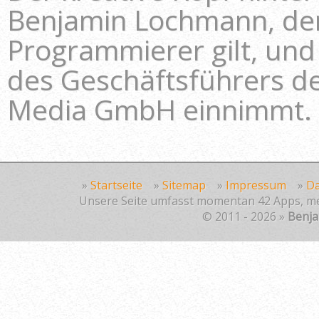
Benjamin Lochmann, der 
Programmierer gilt, und 
des Geschäftsführers 
Media GmbH einnimmt.
»
Startseite
»
Sitemap
»
Impressum
»
Da
Unsere Seite umfasst momentan 42 Apps, mehr
© 2011 - 2026 »
Benj