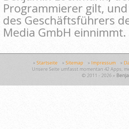
Programmierer gilt, und 
des Geschäftsführers 
Media GmbH einnimmt.
»
Startseite
»
Sitemap
»
Impressum
»
Da
Unsere Seite umfasst momentan 42 Apps, mehr
© 2011 - 2026 »
Benj