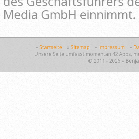
des Geschäftsführers 
Media GmbH einnimmt.
»
Startseite
»
Sitemap
»
Impressum
»
Da
Unsere Seite umfasst momentan 42 Apps, mehr
© 2011 - 2026 »
Benj